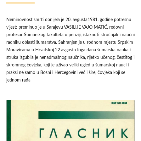
Neminovnost smrti donijela je 20. avgusta1981. godine potresnu
vijest: preminuo je u Sarajevu VASILIJE VAJO MATIĆ, redovni
profesor Šumarskog fakulteta u penziji, istaknuti stručnjak i naučni
radniku oblasti šumarstva. Sahranjen je u rodnom mjestu Srpskim
Moravicama u Hrvatskoj 22.avgusta.Toga dana šumarska nauka i
struka izgubila je nenadmašnog naučnika, rijetko učenog, čestitog i
skromnog čovjeka, koji je uživao veliki ugled u šumarskoj nauci i
praksi ne samo u Bosni i Hercegovini već i šire, čovjeka koji se
jednom rađa